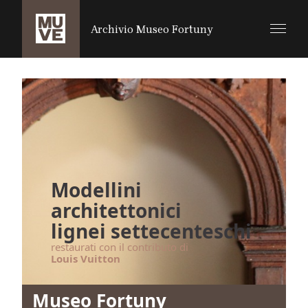
SALTA AL CONTENUTO PRINCIPALE
Archivio Museo Fortuny
Modellini
architettonici
lignei settecenteschi
restaurati con il contributo di
Louis Vuitton
Museo Fortuny