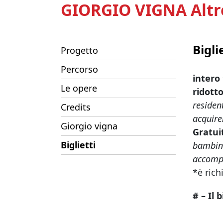
GIORGIO VIGNA Altr
Bigli
Progetto
Percorso
intero
Le opere
ridott
residen
Credits
acquire
Giorgio vigna
Gratui
Biglietti
bambini
accompa
*è ric
# – Il 