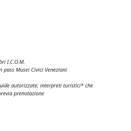
ri I.C.O.M.
m pass Musei Civici Veneziani
e autorizzate; interpreti turistici* che
previa prenotazione